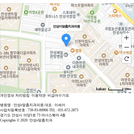
안성이맞춤치과의원
100m
개인정보 처리방침
이용약관
비급여수가표
로드뷰
길찾기
지도 크게 보기
병원명 : 안성e맞춤치과의원
대표 : 이세아
사업자등록번호 : 739-93-00906
TEL : 031-672-2875
경기도 안성시 아양1로 73 아너스퀘어 4층
Copyrights © 2020. 안성e맞춤치과.